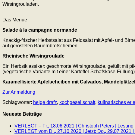
Wirsingrouladen.
Das Menue
Salade à la campagne normande
Knackig-frischer Herbstsalat aus Feldsalat mit Apfel- und Bi
auf gerösteten Bauernbrotscheiben
Rheinische Wirsingroulade
Ein Herbstklassiker: geschmorte Wirsingroulade, gefüllt mit pi
(vegetarische Variante mit einer Kartoffel-Schafskäse-Füllung)
Karamellisierte Apfelscheiben mit Calvados, Mandelplätzc
Zur Anmeldung
Schlagwörter:
helge drafz
,
kochgesellschaft
,
kulinarisches erl
Neueste Beiträge
VERLEGT – Fr., 18.06.2021 | Christoph Peters | Lesung
VERLEGT vom Di., 27.10.2020 | Jetzt: Do., 29.07.2021 |